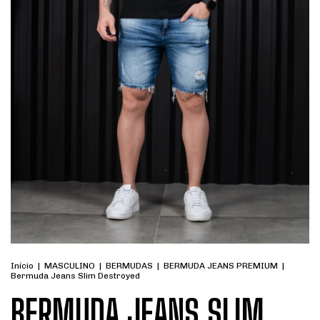
Início
|
MASCULINO
|
BERMUDAS
|
BERMUDA JEANS PREMIUM
|
Bermuda Jeans Slim Destroyed
BERMUDA JEANS SLIM