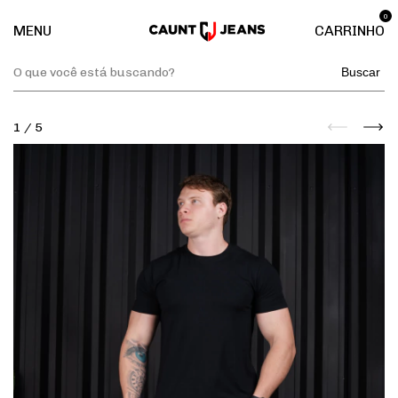
0
MENU
CARRINHO
Buscar
1
/
5