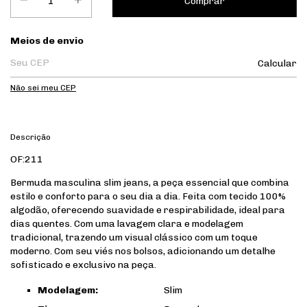
Entregas para o CEP:
Meios de envio
Calcular
Não sei meu CEP
Descrição
OF:211
Bermuda masculina slim jeans, a peça essencial que combina
estilo e conforto para o seu dia a dia. Feita com tecido 100%
algodão, oferecendo suavidade e respirabilidade, ideal para
dias quentes. Com uma lavagem clara e modelagem
tradicional, trazendo um visual clássico com um toque
moderno. Com seu viés nos bolsos, adicionando um detalhe
sofisticado e exclusivo na peça.
Modelagem:
Slim