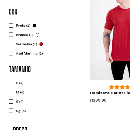
COR
Preto (1)
Branco (1)
Vermelho (1)
Azul Marinho (1)
TAMANHO
P (4)
M (4)
Camiseta Caunt Fle
R$99,90
G (4)
Gg (4)