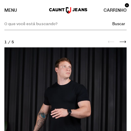
0
MENU
CARRINHO
Buscar
1
/
5