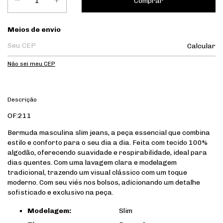
Entregas para o CEP:
Meios de envio
Calcular
Não sei meu CEP
Descrição
OF:211
Bermuda masculina slim jeans, a peça essencial que combina
estilo e conforto para o seu dia a dia. Feita com tecido 100%
algodão, oferecendo suavidade e respirabilidade, ideal para
dias quentes. Com uma lavagem clara e modelagem
tradicional, trazendo um visual clássico com um toque
moderno. Com seu viés nos bolsos, adicionando um detalhe
sofisticado e exclusivo na peça.
Modelagem:
Slim