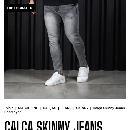
FRETE GRÁTIS
Início
|
MASCULINO
|
CALÇAS
|
JEANS
|
SKINNY
|
Calça Skinny Jeans
Destroyed
CALÇA SKINNY JEANS