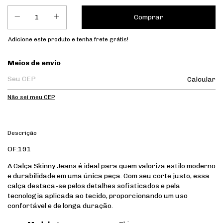
Adicione este produto e
tenha frete grátis!
Entregas para o CEP:
Meios de envio
Calcular
Não sei meu CEP
Descrição
OF:191
A Calça Skinny Jeans é ideal para quem valoriza estilo moderno
e durabilidade em uma única peça. Com seu corte justo, essa
calça destaca-se pelos detalhes sofisticados e pela
tecnologia aplicada ao tecido, proporcionando um uso
confortável e de longa duração.