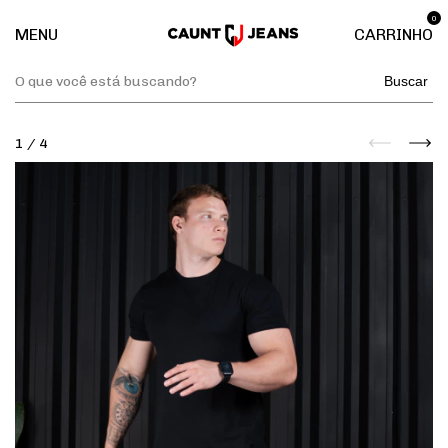
0
MENU
CARRINHO
Buscar
1
/
4