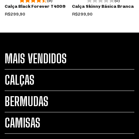
(0)
(9)
Calça Skinny Básica Branca
Calça Black Forever T400®️
R$299,90
R$299,90
MAIS VENDIDOS
CALÇAS
BERMUDAS
CAMISAS