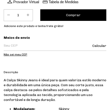
Provador Virtual
Tabela de Medidas
Adicione este produto e
tenha frete grátis!
Entregas para o CEP:
Meios de envio
Calcular
Não sei meu CEP
Descrição
A Calça Skinny Jeans é ideal para quem valoriza estilo moderno
e durabilidade em uma única peça. Com seu corte justo, essa
calça destaca-se pelos detalhes sofisticados e pela
tecnologia aplicada ao tecido, proporcionando um uso
confortável e de longa duração.
Modelagem:
Skinny