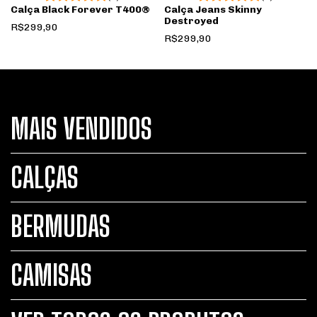
Calça Jeans Skinny
Calça Black Forever T400®️
Destroyed
R$299,90
R$299,90
MAIS VENDIDOS
CALÇAS
BERMUDAS
CAMISAS