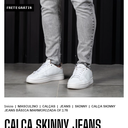
FRETE GRÁTIS
Início
|
MASCULINO
|
CALÇAS
|
JEANS
|
SKINNY
|
CALÇA SKINNY
JEANS BÁSICA MARMORIZADA OF:176
CALÇA SKINNY JEANS