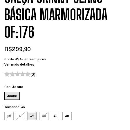
BÁSICA MARMORIZADA
OF:176
R$299,90
6
x de
R$49,98
sem juros
Ver mais detalhes
(0)
Cor:
Jeans
Jeans
Tamanho:
42
38
40
42
44
46
48