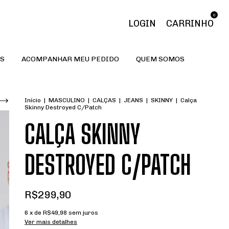
0
LOGIN
CARRINHO
S
ACOMPANHAR MEU PEDIDO
QUEM SOMOS
Início
|
MASCULINO
|
CALÇAS
|
JEANS
|
SKINNY
|
Calça
Skinny Destroyed C/Patch
CALÇA SKINNY
DESTROYED C/PATCH
R$299,90
6
x de
R$49,98
sem juros
Ver mais detalhes