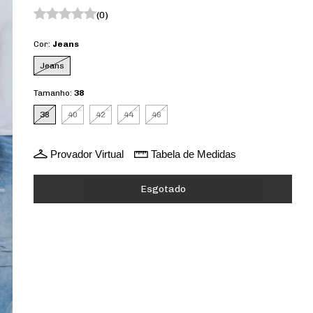
(0)
Cor:
Jeans
Jeans
Tamanho:
38
38
40
42
44
46
Provador Virtual
Tabela de Medidas