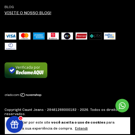
BLOG
VISITE O NOSSO BLOG!
Verificada por
Copyright Caunt Jeans - 28481288000182 - 2026. Todos os direitos
reservados.
1
Ao navegar por este site
você aceita o uso de cookies
para
agilizar a sua experiência de compra.
Entendi