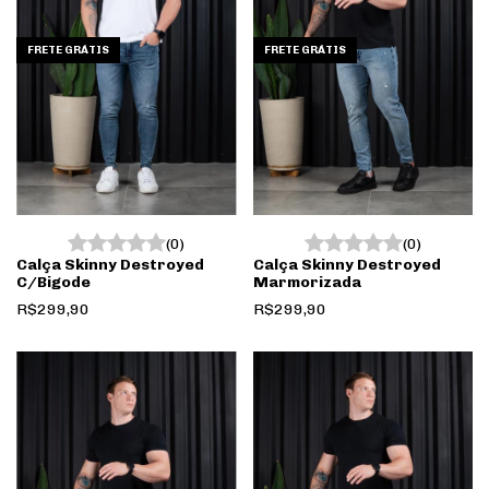
demais, sem contar que deixam o cara bonito e
bem vestido, viu? Pense"
FRETE GRÁTIS
FRETE GRÁTIS
14
0
Essa resposta foi útil para você?
Ver mais.
(0)
(0)
Calça Skinny Destroyed
Calça Skinny Destroyed
C/Bigode
Marmorizada
R$299,90
R$299,90