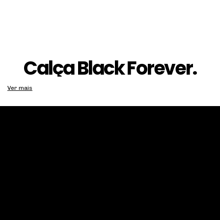
Calça Black Forever.
A mais confortável de todas.
Ver mais
Equipada com botão, rebites e zíperes personalizados e inoxidáveis, esta
calça garante durabilidade prolongada, resistindo ao uso diário sem
perder seu charme. O forro hipoalergênico adiciona um toque de conforto
adicional, protegendo a pele e garantindo bem-estar ao longo do dia.
Tecnologia T400®