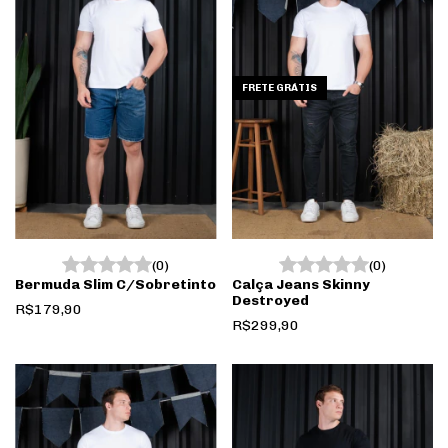
Use o cupom:
PRIMEIRACOMPRA
4,9
FRETE GRÁTIS
DEPOIMENTOS DE ALGUNS CONSUMIDORES
(0)
(0)
Geyson Bonifácio
Bermuda Slim C/Sobretinto
Calça Jeans Skinny
Destroyed
R$179,90
"Boa noite! Acabei de receber meu pedido em
R$299,90
casa. Meu amigo, eu nunca fiquei tão satisfeito
com uma compra, como estou dessa vez, produto
de primeira qualidade, ficou do jeitinho que gosto
no meu corpo. Não deixo de comprar mais nessa
loja"