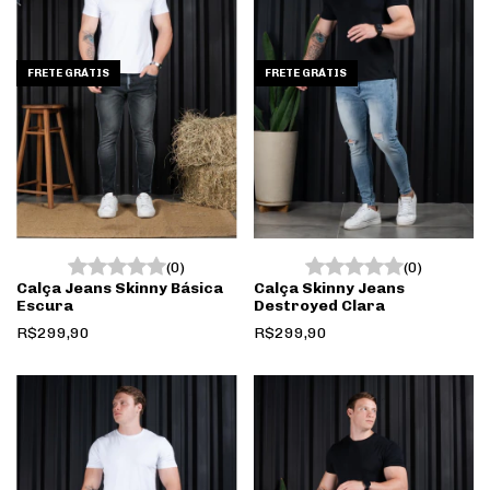
17
0
Essa resposta foi útil para você?
FRETE GRÁTIS
FRETE GRÁTIS
Maykel Resco
"Minhas bermudas chegaram hoje, e não poderia
deixar de vir aqui falar o quanto fiquei satisfeito.
Peças lindas, acabamento perfeito, e o melhor,
caíram como uma luva, parece que foram feitas
sob medida para mim. Parabéns @cauntjeans"
(0)
(0)
Calça Jeans Skinny Básica
Calça Skinny Jeans
Escura
Destroyed Clara
13
0
Essa resposta foi útil para você?
R$299,90
R$299,90
Rosivaldo Nobre
"Não tenho condição de comprar toda vida, mas
sempre que dá compro calças da Caunt porque
são as melhores, sem dúvida. São confortáveis