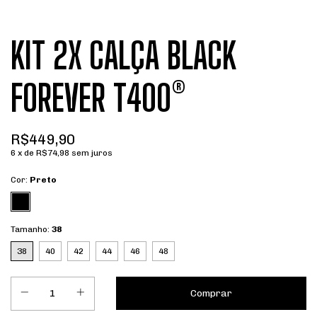
KIT 2X CALÇA BLACK
FOREVER T400®️
R$449,90
6
x de
R$74,98
sem juros
Cor:
Preto
Tamanho:
38
38
40
42
44
46
48