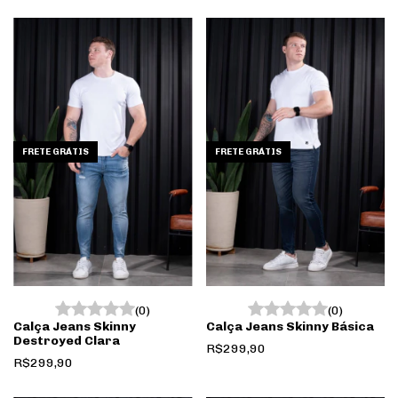
com tecnologia anti-pilling, que evita a formação de bolinhas e mantém a
peça impecável mesmo com o uso diário.
FRETE GRÁTIS
FRETE GRÁTIS
(0)
(0)
Calça Jeans Skinny
Calça Jeans Skinny Básica
Destroyed Clara
R$299,90
R$299,90
Garantia de 5 anos