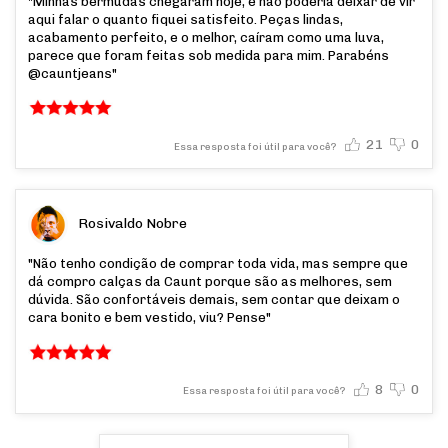
"Minhas bermudas chegaram hoje, e não poderia deixar de vir
aqui falar o quanto fiquei satisfeito. Peças lindas,
acabamento perfeito, e o melhor, caíram como uma luva,
parece que foram feitas sob medida para mim. Parabéns
@cauntjeans"
21
0
Essa resposta foi útil para você?
Rosivaldo Nobre
"Não tenho condição de comprar toda vida, mas sempre que
dá compro calças da Caunt porque são as melhores, sem
dúvida. São confortáveis demais, sem contar que deixam o
cara bonito e bem vestido, viu? Pense"
8
0
Essa resposta foi útil para você?