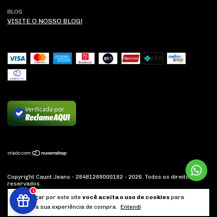
BLOG
VISITE O NOSSO BLOG!
Verificada por
Copyright Caunt Jeans - 28481288000182 - 2026. Todos os direitos
reservados.
1
Ao navegar por este site
você aceita o uso de cookies
para
agilizar a sua experiência de compra.
Entendi